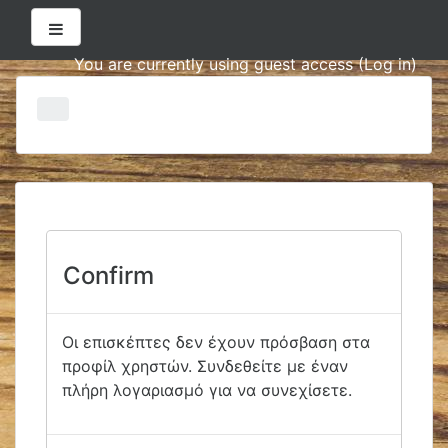
Side panel
You are currently using guest access (
Log in
)
Μετάβαση
στο
κεντρικό
περιεχόμενο
Confirm
Οι επισκέπτες δεν έχουν πρόσβαση στα
προφίλ χρηστών. Συνδεθείτε με έναν
πλήρη λογαριασμό για να συνεχίσετε.