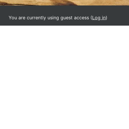
You are currently using guest access (
Log in
)
Home
Ελληνικά ‎(el_old)‎
Deutsch ‎(de)‎
English ‎(el)‎
English ‎(en)‎
English ‎(it)‎
Español - Internacional ‎(es)‎
Français ‎(fr)‎
Italiano ‎(it_old)‎
Srpski ‎(sr_lt)‎
Ελληνικά ‎(el_old)‎
Русский ‎(ru)‎