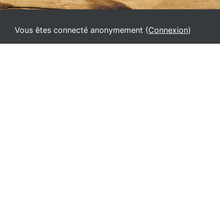
Vous êtes connecté anonymement (
Connexion
)
Accueil
Français ‎(fr)‎
Deutsch ‎(de)‎
English ‎(el)‎
English ‎(en)‎
English ‎(it)‎
Español - Internacional ‎(es)‎
Français ‎(fr)‎
Italiano ‎(it_old)‎
Srpski ‎(sr_lt)‎
Ελληνικά ‎(el_old)‎
Русский ‎(ru)‎