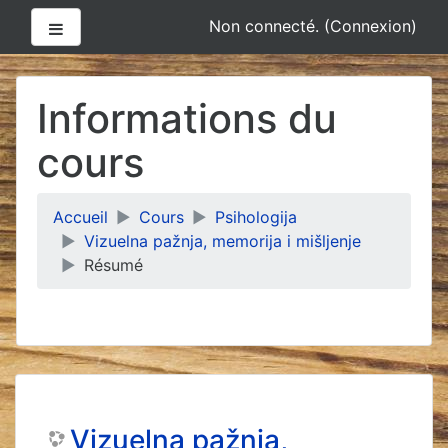
Panneau latéral
Non connecté. (
Connexion
)
Passer
au
Informations du
contenu
principal
cours
Accueil
Cours
Psihologija
Vizuelna pažnja, memorija i mišljenje
Résumé
Vizuelna pažnja,