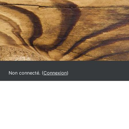
Non connecté. (
Connexion
)
VPMM
Français ‎(fr)‎
Deutsch ‎(de)‎
English ‎(el)‎
English ‎(en)‎