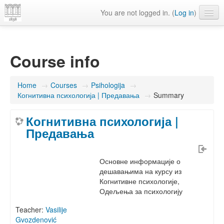
You are not logged in. (
Log in
)
English ‎(el)‎
Course info
Home
→
Courses
→
Psihologija
→
Когнитивна психологија | Предавања
→
Summary
Когнитивна психологија |
Предавања
Основне информације о
дешавањима на курсу из
Когнитивне психологије,
Одељења за психологију
Teacher:
Vasilije
Gvozdenović