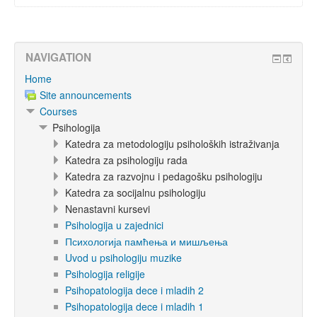
NAVIGATION
Home
Site announcements
Courses
Psihologija
Katedra za metodologiju psiholoških istraživanja
Katedra za psihologiju rada
Katedra za razvojnu i pedagošku psihologiju
Katedra za socijalnu psihologiju
Nenastavni kursevi
Psihologija u zajednici
Психологија памћења и мишљења
Uvod u psihologiju muzike
Psihologija religije
Psihopatologija dece i mladih 2
Psihopatologija dece i mladih 1